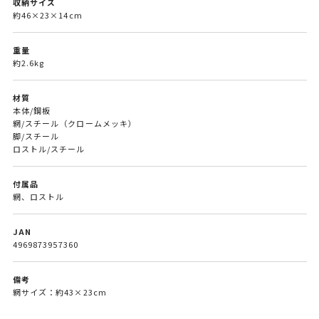
収納サイズ
約46×23×14cm
重量
約2.6kg
材質
本体/鋼板
網/スチール（クロームメッキ）
脚/スチール
ロストル/スチール
付属品
網、ロストル
JAN
4969873957360
備考
網サイズ：約43×23cm