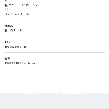
キ）
網/スチール（クロームメッ
キ）
ロストル/スチール
付属品
網、ロストル
JAN
4969873960445
備考
対応網：NE475、NE476