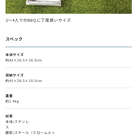
2～4人でのBBQに丁度良いサイズ
スペック
本体サイズ
約43×26.5×16.5cm
収納サイズ
約43×26.5×10.5cm
重量
約1.4kg
材質
本体/ステンレ
ス
脚部/スチール（クロームメッ