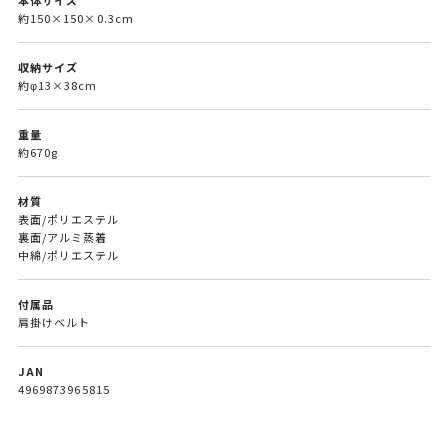
約150×150×0.3cm
収納サイズ
約φ13×38cm
重量
約670g
材質
表面/ポリエステル
裏面/アルミ蒸着
中綿/ポリエステル
付属品
肩掛けベルト
JAN
4969873965815