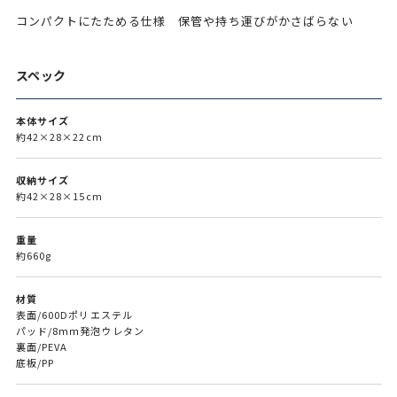
コンパクトにたためる仕様 保管や持ち運びがかさばらない
スペック
本体サイズ
約42×28×22cm
収納サイズ
約42×28×15cm
重量
約660g
材質
表面/600Dポリエステル
パッド/8ｍｍ発泡ウレタン
裏面/PEVA
底板/PP