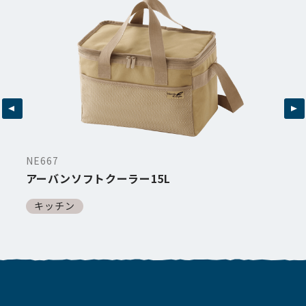
NE667
N
アーバンソフトクーラー15L
炎
キッチン