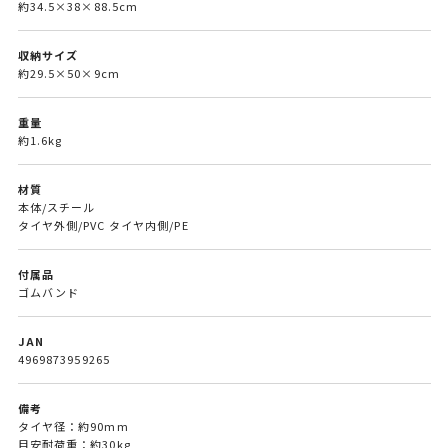
約34.5×38×88.5cm
収納サイズ
約29.5×50×9cm
重量
約1.6kg
材質
本体/スチール
タイヤ外側/PVC タイヤ内側/PE
付属品
ゴムバンド
JAN
4969873959265
備考
タイヤ径：約90mm
目安耐荷重：約30kg