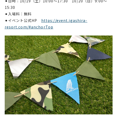
⚫︎日時：10/19（土）10:00～17:30 10/20（日）9:00～
15:30
⚫︎入場料：無料
⚫︎イベント公式HP
https://event.igashira-
resort.com/#anchorTop