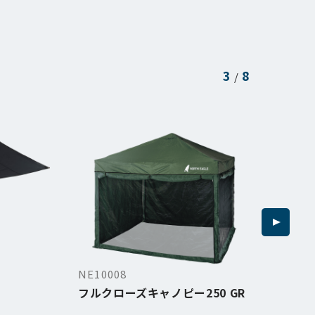
3
8
/
NE10008
NE1
フルクローズキャノピー250 GR
スカ