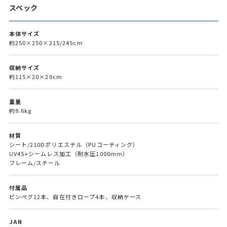
スペック
本体サイズ
約250×250×215/245cm
収納サイズ
約115×20×20cm
重量
約9.6kg
材質
シート/210Dポリエステル（PUコーティング）
UV45+シームレス加工（耐水圧1000mm）
フレーム/スチール
付属品
ピンペグ12本、自在付きロープ4本、収納ケース
JAN