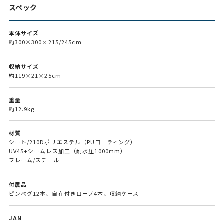
スペック
本体サイズ
約300×300×215/245cm
収納サイズ
約119×21×25cm
重量
約12.9kg
材質
シート/210Dポリエステル（PUコーティング）
UV45+シームレス加工（耐水圧1000mm）
フレーム/スチール
付属品
ピンペグ12本、自在付きロープ4本、収納ケース
JAN