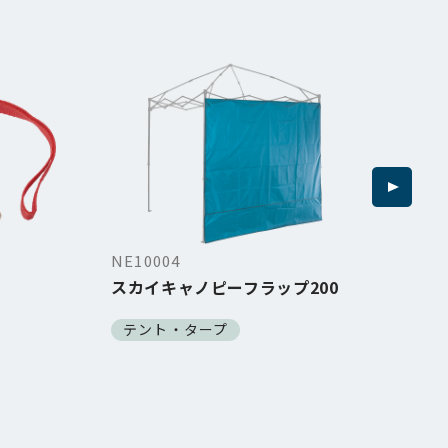
NE10004
NE1
スカイキャノピーフラップ200
ソ
テント・タープ
テ