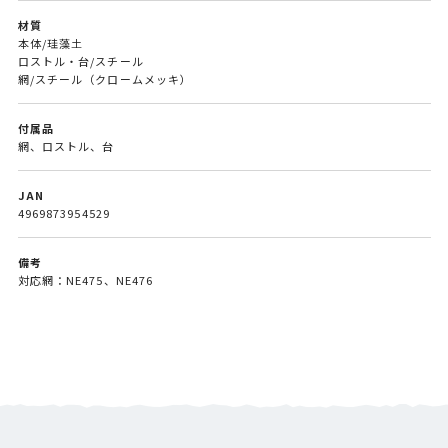
材質
本体/珪藻土
ロストル・台/スチール
網/スチール（クロームメッキ）
付属品
網、ロストル、台
JAN
4969873954529
備考
対応網：NE475、NE476