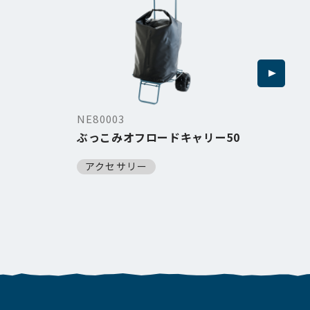
NE80003
NE8
ぶっこみオフロードキャリー50
オフ
アクセサリー
ア