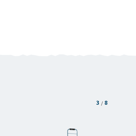
3
8
/