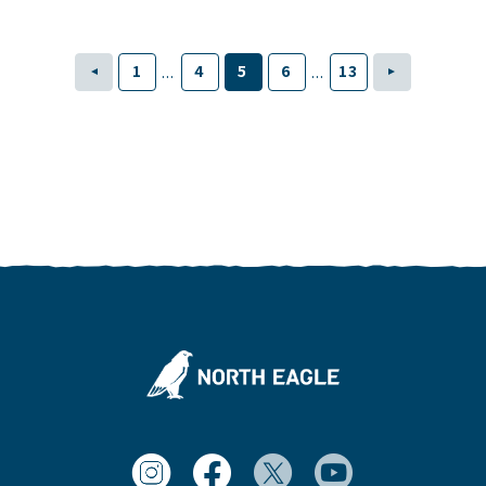
1
4
5
6
13
...
...