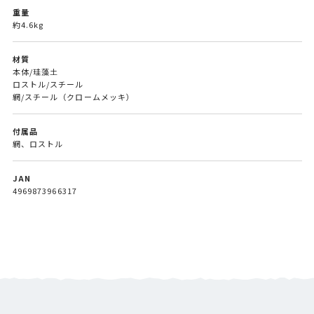
重量
約4.6kg
材質
本体/珪藻土
ロストル/スチール
網/スチール（クロームメッキ）
付属品
網、ロストル
JAN
4969873966317