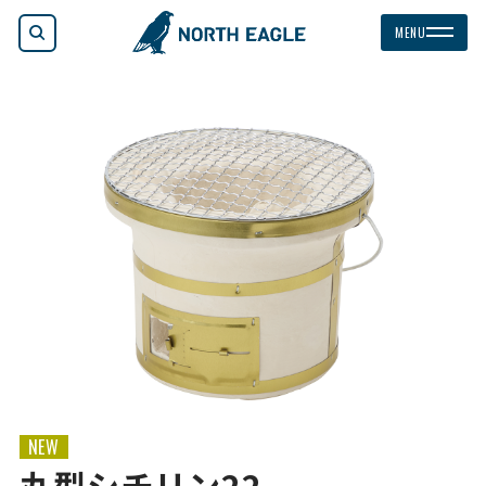
検索
MENU
NEW
丸型シチリン22