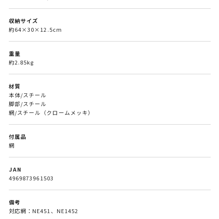
収納サイズ
約64×30×12.5cm
重量
約2.85kg
材質
本体/スチール
脚部/スチール
網/スチール（クロームメッキ）
付属品
網
JAN
4969873961503
備考
対応網：NE451、NE1452