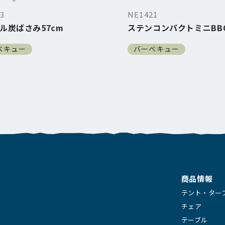
3
NE1421
ル炭ばさみ57cm
ステンコンパクトミニBB
ベキュー
バーベキュー
商品情報
テント・ター
チェア
テーブル