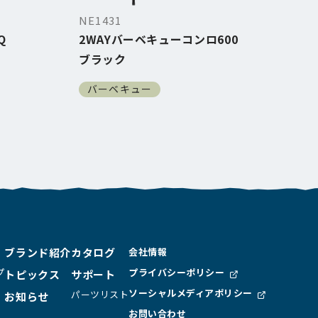
NE1431
NE5
Q
2WAYバーベキューコンロ600
特選
ブラック
バ
バーベキュー
ブランド紹介
カタログ
会社情報
プ
プライバシーポリシー
トピックス
サポート
ソーシャルメディア
ポリシー
パーツリスト
お知らせ
お問い合わせ