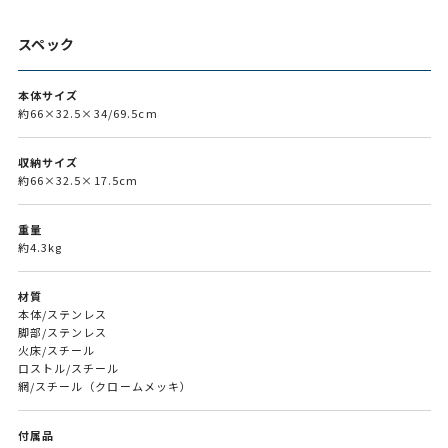
スペック
本体サイズ
約66×32.5×34/69.5cm
収納サイズ
約66×32.5×17.5cm
重量
約4.3kg
材質
本体/ステンレス
脚部/ステンレス
火床/スチール
ロストル/スチール
網/スチール（クロームメッキ）
付属品