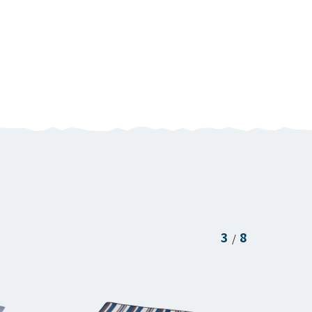
3
8
/