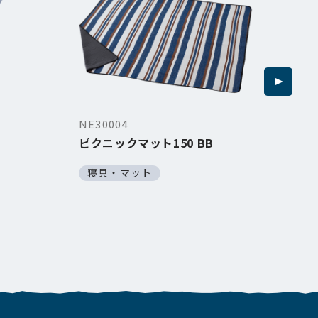
NE30004
NE2
ピクニックマット150 BB
イ
ー
寝具・マット
寝