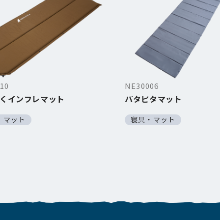
10
NE30006
くインフレマット
パタピタマット
・マット
寝具・マット