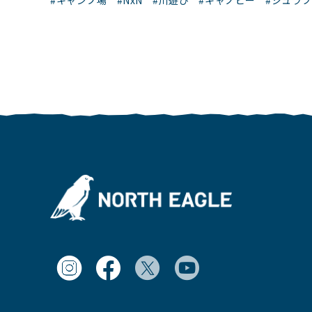
#キャンプ場
#NxN
#川遊び
#キャノピー
#シュラフ