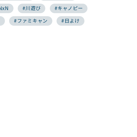
NxN
#川遊び
#キャノピー
ン
#ファミキャン
#日よけ