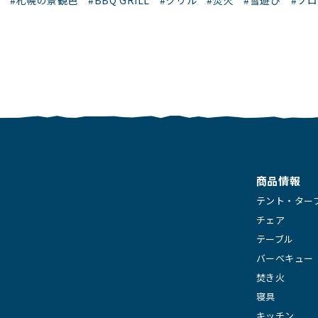
#札幌の景観色
#BBQ GRILL
#グリル
#焚火
#雪遊び
#ソ
商品情報
テント・ター
チェア
テーブル
バーベキュー
焚き火
寝具
キッチン