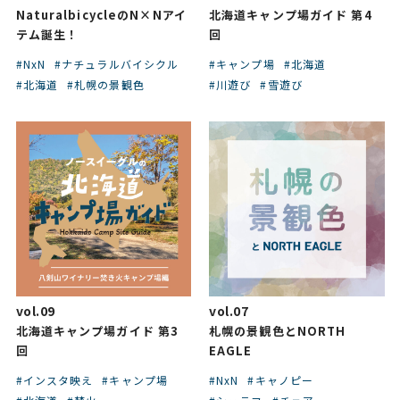
NaturalbicycleのN×Nアイ
北海道キャンプ場ガイド 第4
テム誕生！
回
#NxN
#ナチュラルバイシクル
#キャンプ場
#北海道
#北海道
#札幌の景観色
#川遊び
#雪遊び
vol.09
vol.07
北海道キャンプ場ガイド 第3
札幌の景観色とNORTH
回
EAGLE
#インスタ映え
#キャンプ場
#NxN
#キャノピー