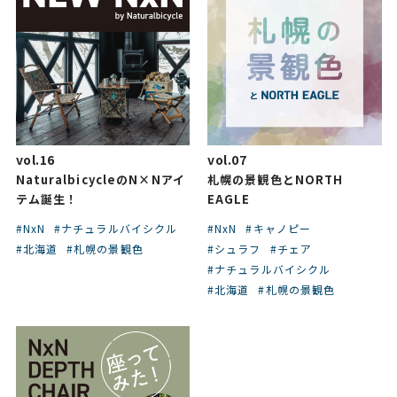
vol.16
vol.07
NaturalbicycleのN×Nアイ
札幌の景観色とNORTH
テム誕生！
EAGLE
#NxN
#ナチュラルバイシクル
#NxN
#キャノピー
#北海道
#札幌の景観色
#シュラフ
#チェア
#ナチュラルバイシクル
#北海道
#札幌の景観色